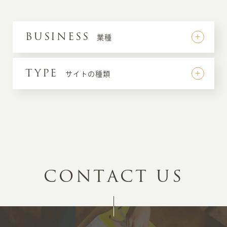
BUSINESS
業種
TYPE
サイトの種類
C
O
N
T
A
C
T
U
S