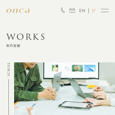
EN
JP
WORKS
INFORMATION
制作実績
ABOUT
SCROLL
CREATION
MARKETING