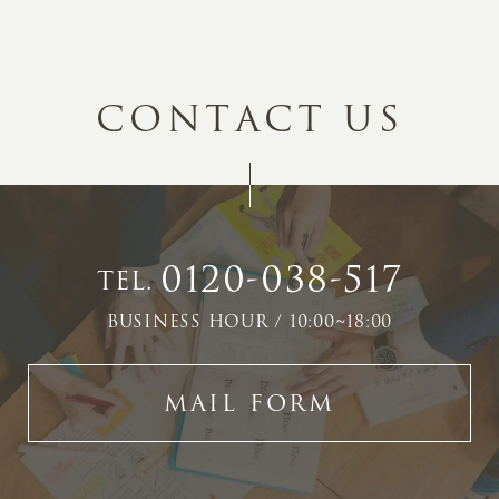
C
O
N
T
A
C
T
U
S
0120-038-517
TEL.
BUSINESS HOUR / 10:00~18:00
MAIL FORM