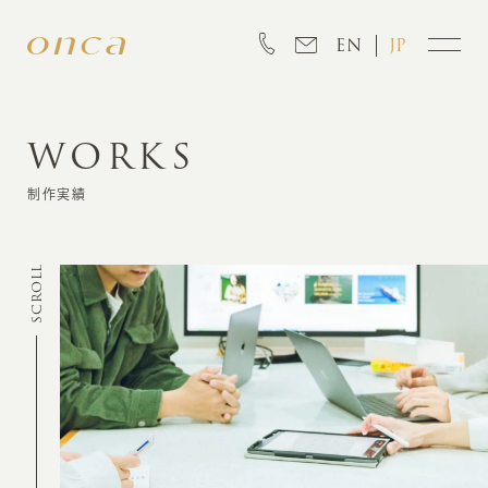
EN
JP
WORKS
INFORMATION
制作実績
ABOUT
SCROLL
CREATION
MARKETING