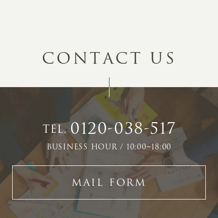
C
O
N
T
A
C
T
U
S
0120-038-517
TEL.
BUSINESS HOUR / 10:00~18:00
MAIL FORM