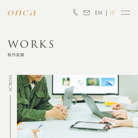
EN
JP
WORKS
INFORMATION
制作実績
ABOUT
SCROLL
CREATION
MARKETING