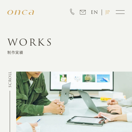
EN
JP
WORKS
INFORMATION
制作実績
ABOUT
SCROLL
CREATION
MARKETING