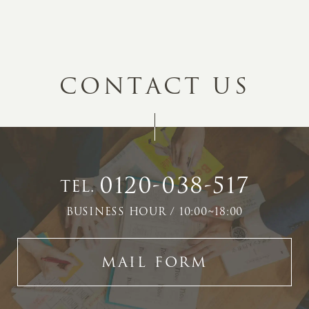
C
O
N
T
A
C
T
U
S
0120-038-517
TEL.
BUSINESS HOUR / 10:00~18:00
MAIL FORM