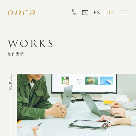
EN
JP
WORKS
INFORMATION
制作実績
ABOUT
SCROLL
CREATION
MARKETING