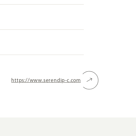
RKETING
ムページ制作後の運用
索順位を安定的に伸ばす内部SEO対策
ーザーをファン化する
コンテンツマーケティング
入状況を分析・改善するアクセス解析
ーザーの動きを分析するヒートマップ解析
https://www.serendip-c.com
定のターゲットに的確に訴求する
インターネット広告
ーゲットの属性にあわせて訴求する
SNS広告