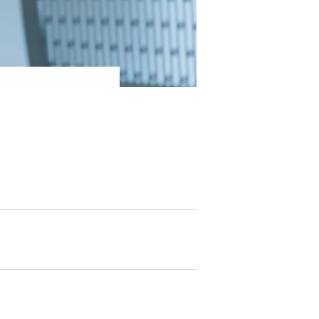
EATION
カのホームページ制作
ライアント専属チームによる戦略会議
EB専門のライターがすべての原稿を執筆
ンバージョン率・UI/UXを高めるデザイン
新かつ正しい方法のSEO対策
らゆる閲覧環境を想定した
レスポンシブデザイン