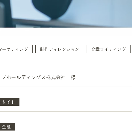
マーケティング
制作ディレクション
文章ライティング
INFORMATION
CR
ホーム
オン
ップホールディングス株式会社 様
制作実績
ク
ホームページ集客の重要性
W
トサイト
よくある質問
コ
お客様の声
最
あ
ホームページ制作の流れ
・金融