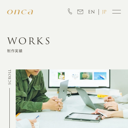
EN
JP
WORKS
INFORMATION
制作実績
ABOUT
SCROLL
CREATION
MARKETING