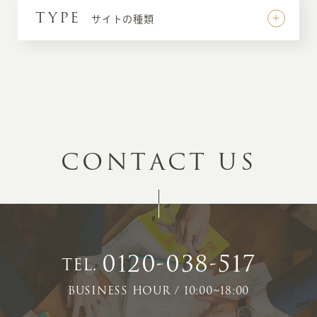
TYPE
サイトの種類
C
O
N
T
A
C
T
U
S
0120-038-517
TEL.
BUSINESS HOUR / 10:00~18:00