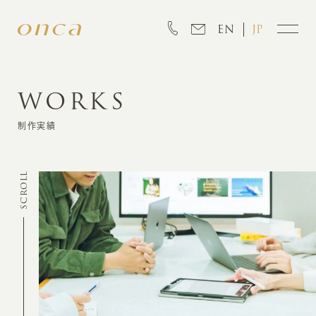
EN
JP
WORKS
INFORMATION
制作実績
ABOUT
SCROLL
CREATION
MARKETING