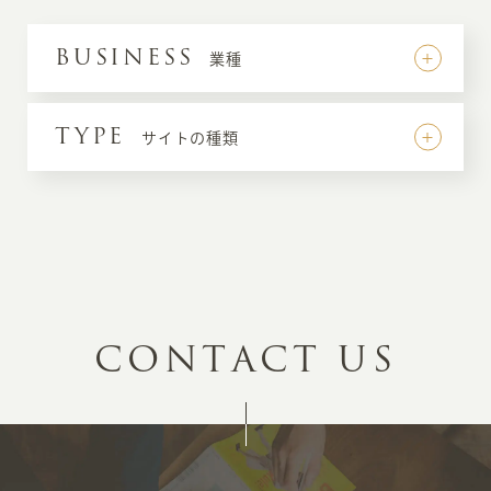
BUSINESS
業種
TYPE
サイトの種類
C
O
N
T
A
C
T
U
S