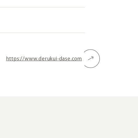
RKETING
ムページ制作後の運用
索順位を安定的に伸ばす内部SEO対策
https://www.derukui-dase.com
ーザーをファン化する
コンテンツマーケティング
入状況を分析・改善するアクセス解析
ーザーの動きを分析するヒートマップ解析
定のターゲットに的確に訴求する
インターネット広告
ーゲットの属性にあわせて訴求する
SNS広告