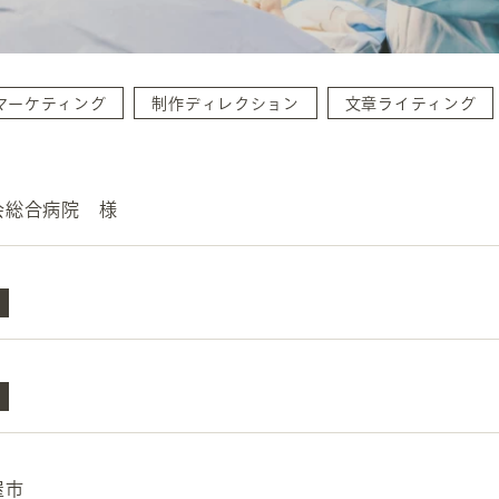
マーケティング
制作ディレクション
文章ライティング
会総合病院 様
INFORMATION
CR
ホーム
オン
制作実績
ク
ホームページ集客の重要性
W
よくある質問
コ
お客様の声
最
あ
ホームページ制作の流れ
屋市