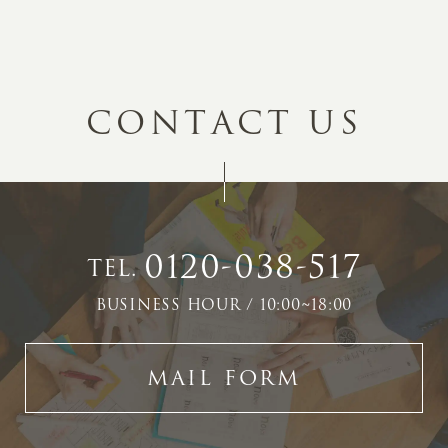
C
O
N
T
A
C
T
U
S
0120-038-517
TEL.
BUSINESS HOUR / 10:00~18:00
MAIL FORM