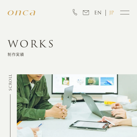
EN
JP
WORKS
INFORMATION
制作実績
ABOUT
SCROLL
CREATION
MARKETING