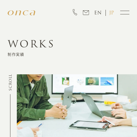
EN
JP
WORKS
INFORMATION
制作実績
ABOUT
SCROLL
CREATION
MARKETING