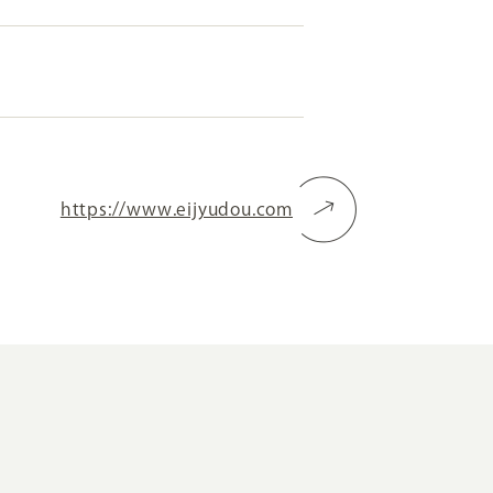
RKETING
ムページ制作後の運用
索順位を安定的に伸ばす内部SEO対策
https://www.eijyudou.com
ーザーをファン化する
コンテンツマーケティング
入状況を分析・改善するアクセス解析
ーザーの動きを分析するヒートマップ解析
定のターゲットに的確に訴求する
インターネット広告
ーゲットの属性にあわせて訴求する
SNS広告