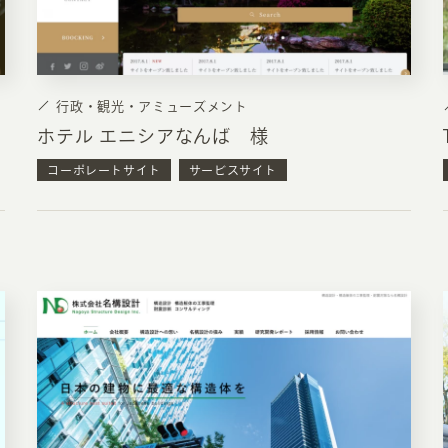
行政・観光・アミューズメント
ホテル エニシアなんば 様
コーポレートサイト
サービスサイト
INFORMATION
CR
ホーム
オン
制作実績
ク
ホームページ集客の重要性
W
よくある質問
コ
お客様の声
最
あ
ホームページ制作の流れ