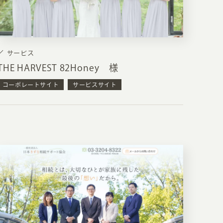
サービス
THE HARVEST 82Honey 様
コーポレートサイト
サービスサイト
EATION
カのホームページ制作
ライアント専属チームによる戦略会議
EB専門のライターがすべての原稿を執筆
ンバージョン率・UI/UXを高めるデザイン
新かつ正しい方法のSEO対策
らゆる閲覧環境を想定した
レスポンシブデザイン