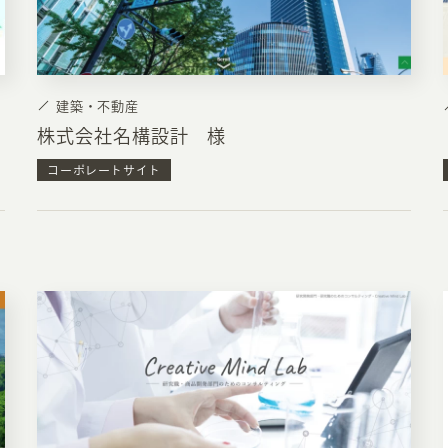
お知らせ・コラム
MA
ABOUT
建築・不動産
ホー
株式会社名構設計 様
オンカについて
検
コーポレートサイト
ユ
オフィス紹介・会社概要
流
ホームページ集客にかける想い
ユ
社会貢献活動
特
タ