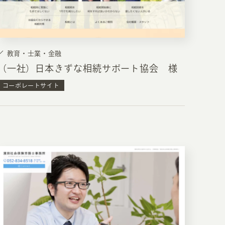
RKETING
教育・士業・金融
ムページ制作後の運用
（一社）日本きずな相続サポート協会 様
索順位を安定的に伸ばす内部SEO対策
コーポレートサイト
ーザーをファン化する
コンテンツマーケティング
入状況を分析・改善するアクセス解析
ーザーの動きを分析するヒートマップ解析
定のターゲットに的確に訴求する
インターネット広告
ーゲットの属性にあわせて訴求する
SNS広告