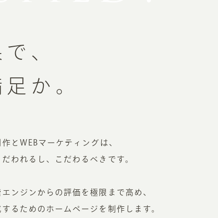
果で、
満足か。
EATION
カのホームページ制作
作とWEBマーケティングは、
ライアント専属チームによる戦略会議
こだわれるし、こだわるべきです。
EB専門のライターがすべての原稿を執筆
ンバージョン率・UI/UXを高めるデザイン
索エンジンからの評価を極限まで高め、
新かつ正しい方法のSEO対策
らゆる閲覧環境を想定した
レスポンシブデザイン
成するためのホームページを制作します。