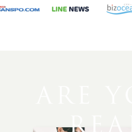
ARE
Y
REA