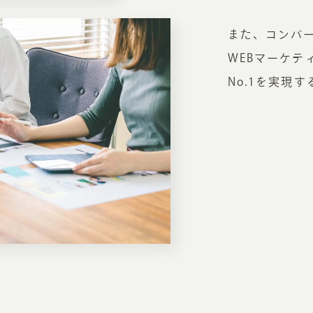
お知らせ・コラム
また、コンバ
MA
WEBマーケテ
ABOUT
No.1を実現
ホー
オンカについて
検
ユ
オフィス紹介・会社概要
流
ホームページ集客にかける想い
ユ
社会貢献活動
特
タ