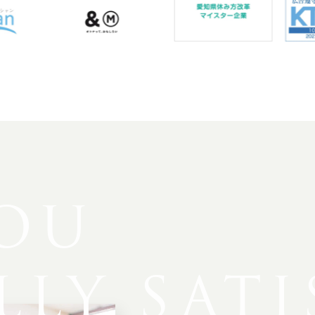
OU
LLY
SATI