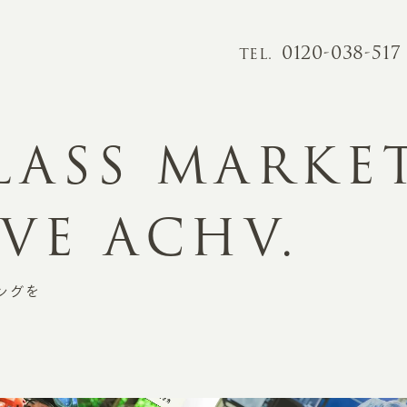
0120-038-517
TEL.
LASS
MARKE
VE
ACHV.
ングを