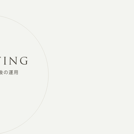
TING
後の
運用