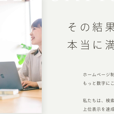
その結
本当に
INFORMATION
CR
ホーム
オン
制作実績
ホームページ制
ク
ホームページ集客の重要性
もっと数字に
W
よくある質問
コ
お客様の声
私たちは、検
最
あ
ホームページ制作の流れ
上位表示を達