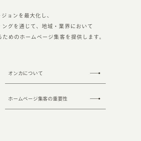
ージョンを最大化し、
RKETING
ィングを通じて、地域・業界において
するためのホームページ集客を提供します。
ムページ制作後の運用
索順位を安定的に伸ばす内部SEO対策
ーザーをファン化する
コンテンツマーケティング
入状況を分析・改善するアクセス解析
オンカについて
ーザーの動きを分析するヒートマップ解析
定のターゲットに的確に訴求する
インターネット広告
ホームページ集客の重要性
ーゲットの属性にあわせて訴求する
SNS広告