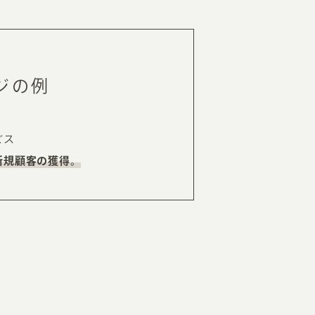
ジの例
ビス
新規顧客の獲得。