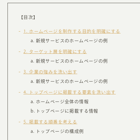
お知らせ・コラム
MA
【目次】
ABOUT
1
ホームページを制作する目的を明確にする
ホー
新規サービスのホームページの例
オンカについて
検
2
ターゲット層を明確にする
ユ
新規サービスのホームページの例
オフィス紹介・会社概要
流
3
企業の強みを洗い出す
ホームページ集客にかける想い
ユ
新規サービスのホームページの例
社会貢献活動
特
4
トップページに掲載する要素を洗い出す
タ
ホームページ全体の情報
トップページに掲載する情報
5
掲載する順番を考える
トップページの構成例