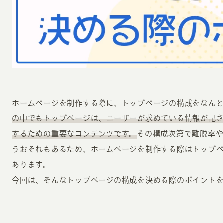
INFORMATION
CR
ホームページを制作する際に、トップページの構成をなん
の中でもトップページは、ユーザーが求めている情報が記
ホーム
オン
するための重要なコンテンツです。
その構成次第で離脱率
制作実績
うおそれもあるため、ホームページを制作する際はトップ
ク
ホームページ集客の重要性
あります。
W
よくある質問
今回は、そんなトップページの構成を決める際のポイント
コ
お客様の声
最
あ
ホームページ制作の流れ