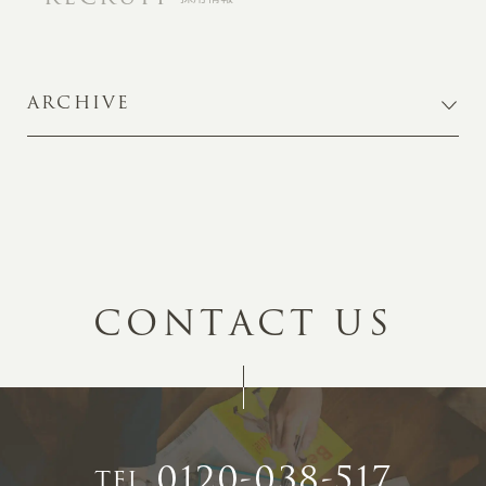
ARCHIVE
C
O
N
T
A
C
T
U
S
0120-038-517
TEL.