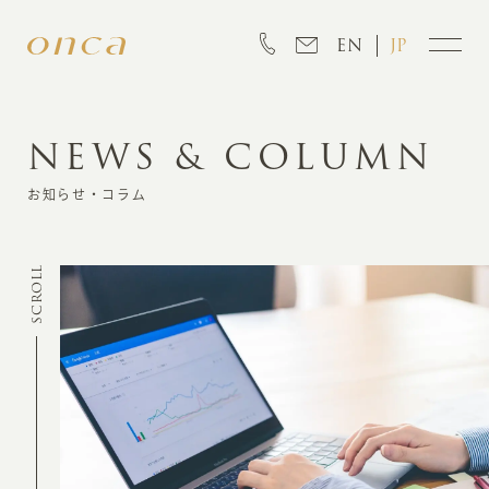
EN
JP
NEWS & COLUMN
INFORMATION
お知らせ・コラム
ABOUT
SCROLL
CREATION
MARKETING