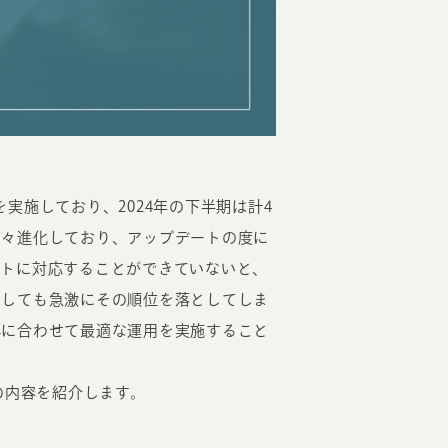
EATION
を実施しており、2024年の下半期は計4
日々進化しており、アップデートの度に
カのホームページ制作
ートに対応することができていないと、
としても急激にその順位を落としてしま
ライアント専属チームによる戦略会議
れに合わせて最適な運用を実施すること
EB専門のライターがすべての原稿を執筆
ンバージョン率・UI/UXを高めるデザイン
の内容を紹介します。
新かつ正しい方法のSEO対策
らゆる閲覧環境を想定した
レスポンシブデザイン