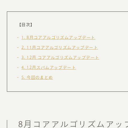
お知らせ・コラム
MA
【目次】
ABOUT
ホー
1
8月コアアルゴリズムアップデート
オンカについて
検
2
11月コアアルゴリズムアップデート
ユ
3
12月 コアアルゴリズムアップデート
オフィス紹介・会社概要
流
ホームページ集客にかける想い
4
12月スパムアップデート
ユ
社会貢献活動
5
今回のまとめ
特
タ
8月コアアルゴリズムアッ