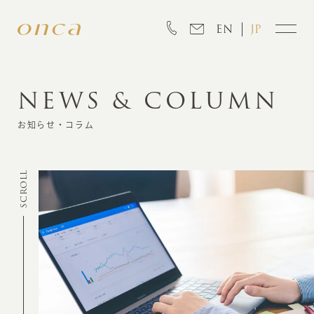
EN
JP
NEWS & COLUMN
INFORMATION
お知らせ・コラム
ABOUT
SCROLL
CREATION
MARKETING