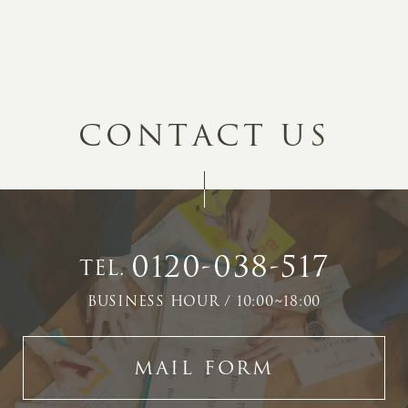
C
O
N
T
A
C
T
U
S
0120-038-517
TEL.
BUSINESS HOUR / 10:00~18:00
MAIL FORM