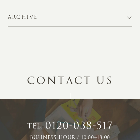
ARCHIVE
C
O
N
T
A
C
T
U
S
0120-038-517
TEL.
BUSINESS HOUR / 10:00~18:00