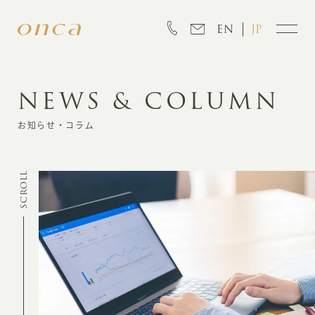
EN
JP
NEWS & COLUMN
INFORMATION
お知らせ・コラム
ABOUT
SCROLL
CREATION
MARKETING