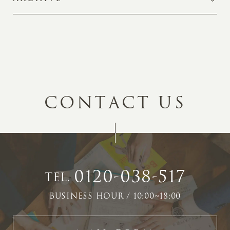
C
O
N
T
A
C
T
U
S
0120-038-517
TEL.
BUSINESS HOUR / 10:00~18:00