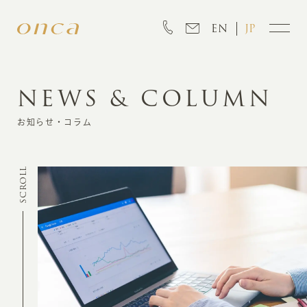
EN
JP
NEWS & COLUMN
INFORMATION
お知らせ・コラム
ABOUT
SCROLL
CREATION
MARKETING