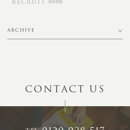
RECRUIT
採用情報
ARCHIVE
C
O
N
T
A
C
T
U
S