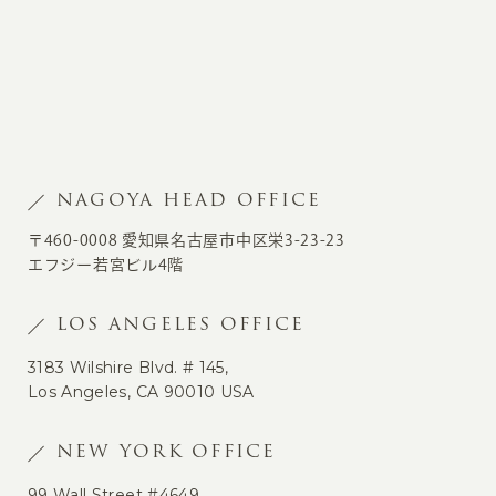
NAGOYA HEAD OFFICE
〒460-0008 愛知県名古屋市中区栄3-23-23
エフジー若宮ビル4階
LOS ANGELES OFFICE
3183 Wilshire Blvd. # 145,
Los Angeles, CA 90010 USA
NEW YORK OFFICE
99 Wall Street #4649