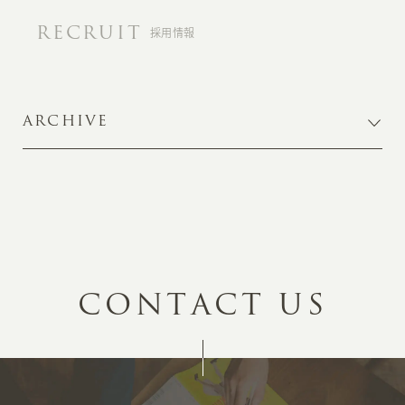
RECRUIT
採用情報
ARCHIVE
C
O
N
T
A
C
T
U
S