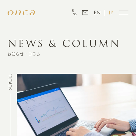
EN
JP
NEWS & COLUMN
INFORMATION
お知らせ・コラム
ABOUT
SCROLL
CREATION
MARKETING