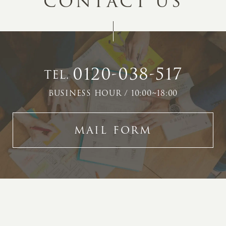
C
O
N
T
A
C
T
U
S
0120-038-517
TEL.
BUSINESS HOUR / 10:00~18:00
MAIL FORM