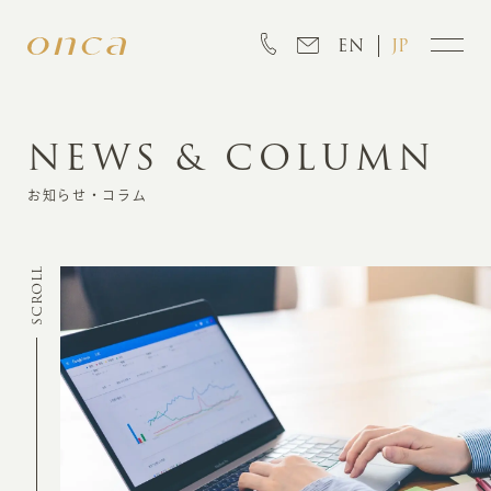
EN
JP
NEWS & COLUMN
INFORMATION
お知らせ・コラム
ABOUT
SCROLL
CREATION
MARKETING