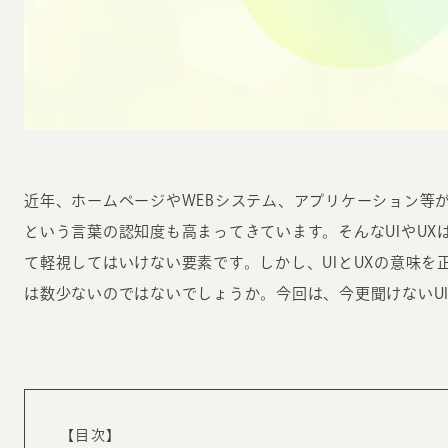
INFORMATION
CR
近年、ホームページやWEBシステム、アプリケーション等が
という言葉の認知度も高まってきています。そんなUIやUX
ホーム
オン
て軽視してはいけない要素です。しかし、UIとUXの意味を
制作実績
は数少ないのではないでしょうか。今回は、今更聞けないUI
ク
ホームページ集客の重要性
W
よくある質問
コ
お客様の声
最
あ
ホームページ制作の流れ
【目次】