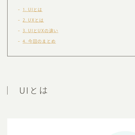
お知らせ・コラム
1
UIとは
MA
2
UXとは
ABOUT
3
UIとUXの違い
ホー
4
今回のまとめ
オンカについて
検
ユ
オフィス紹介・会社概要
流
ホームページ集客にかける想い
ユ
社会貢献活動
特
UIとは
タ