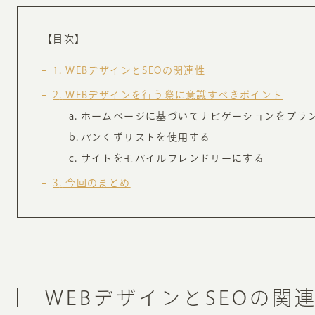
お知らせ・コラム
MA
【目次】
ABOUT
1
WEBデザインとSEOの関連性
ホー
2
WEBデザインを行う際に意識すべきポイント
オンカについて
検
ホームページに基づいてナビゲーションをプラ
ユ
パンくずリストを使用する
オフィス紹介・会社概要
流
サイトをモバイルフレンドリーにする
ホームページ集客にかける想い
ユ
3
今回のまとめ
社会貢献活動
特
タ
WEBデザインとSEOの関