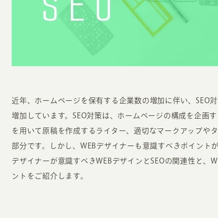
INFORMATION
CR
近年、ホームページを保有する企業数の増加に伴い、SEO
増加しています。SEO対策は、ホームページの構成を企画
ホーム
オン
を用いて原稿を作成するライター、適切なマークアップや
制作実績
部分です。しかし、WEBデザイナーも意識すべきポイントが
ク
ホームページ集客の重要性
デザイナーが意識すべきWEBデザインとSEOの関連性と、
W
よくある質問
ントをご紹介します。
コ
お客様の声
最
あ
ホームページ制作の流れ