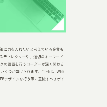
EATION
対策に力を入れたいと考えている企業も
するディレクターや、適切なキーワード
カのホームページ制作
タグの設置を行うコーダーが深く関わる
いくつか挙げられます。今回は、WEB
ライアント専属チームによる戦略会議
WEBデザインを行う際に意識すべきポイ
EB専門のライターがすべての原稿を執筆
ンバージョン率・UI/UXを高めるデザイン
新かつ正しい方法のSEO対策
らゆる閲覧環境を想定した
レスポンシブデザイン