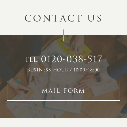
C
O
N
T
A
C
T
U
S
0120-038-517
TEL.
BUSINESS HOUR / 10:00~18:00
MAIL FORM