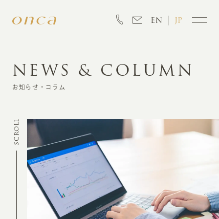
EN
JP
NEWS & COLUMN
INFORMATION
お知らせ・コラム
ABOUT
SCROLL
CREATION
MARKETING