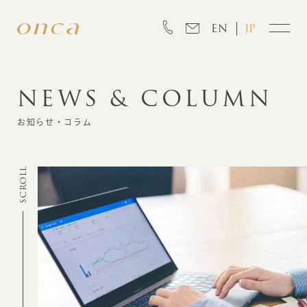
EN
JP
NEWS & COLUMN
INFORMATION
お知らせ・コラム
ABOUT
SCROLL
CREATION
MARKETING