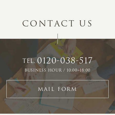
C
O
N
T
A
C
T
U
S
0120-038-517
TEL.
BUSINESS HOUR / 10:00~18:00
MAIL FORM