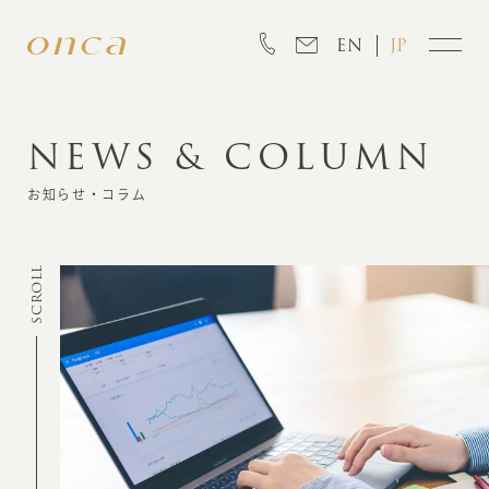
EN
JP
NEWS & COLUMN
INFORMATION
お知らせ・コラム
ABOUT
SCROLL
CREATION
MARKETING