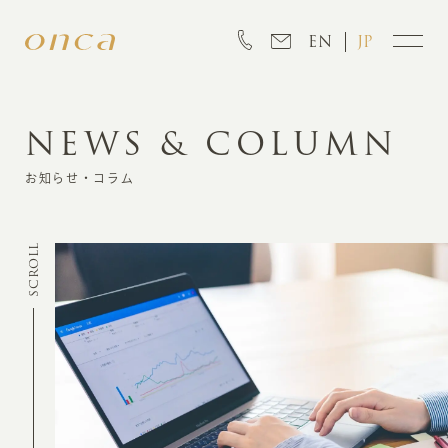
EN
JP
NEWS & COLUMN
INFORMATION
お知らせ・コラム
ABOUT
SCROLL
CREATION
MARKETING