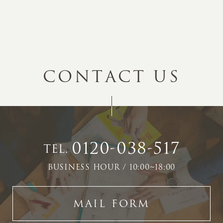
C
O
N
T
A
C
T
U
S
0120-038-517
TEL.
BUSINESS HOUR / 10:00~18:00
MAIL FORM