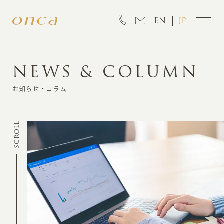
EN
JP
NEWS & COLUMN
INFORMATION
お知らせ・コラム
ABOUT
SCROLL
CREATION
MARKETING