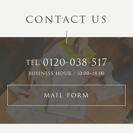
C
O
N
T
A
C
T
U
S
0120-038-517
TEL.
BUSINESS HOUR / 10:00~18:00
MAIL FORM