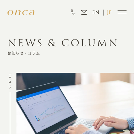
EN
JP
NEWS & COLUMN
INFORMATION
お知らせ・コラム
ABOUT
SCROLL
CREATION
MARKETING