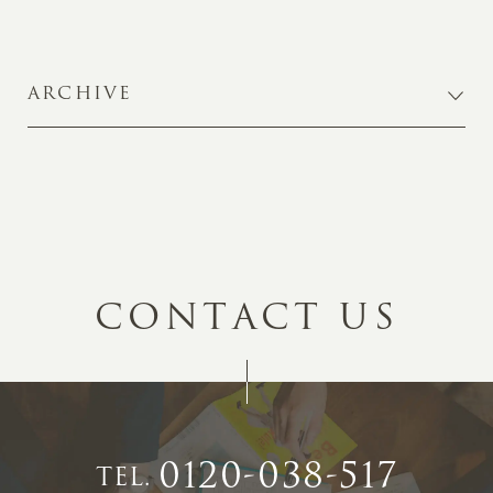
ARCHIVE
C
O
N
T
A
C
T
U
S
0120-038-517
TEL.