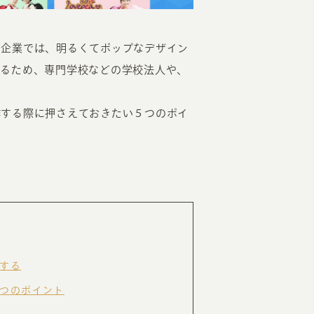
た企業では、明るくてポップなデザイン
きるため、専門学校などの学校法人や、
作する際に押さえておきたい５つのポイ
EATION
カのホームページ制作
ライアント専属チームによる戦略会議
EB専門のライターがすべての原稿を執筆
ンバージョン率・UI/UXを高めるデザイン
する
新かつ正しい方法のSEO対策
つのポイント
らゆる閲覧環境を想定した
レスポンシブデザイン