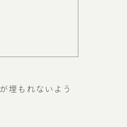
RKETING
ムページ制作後の運用
索順位を安定的に伸ばす内部SEO対策
ーザーをファン化する
コンテンツマーケティング
入状況を分析・改善するアクセス解析
ーザーの動きを分析するヒートマップ解析
定のターゲットに的確に訴求する
インターネット広告
が埋もれないよう
ーゲットの属性にあわせて訴求する
SNS広告