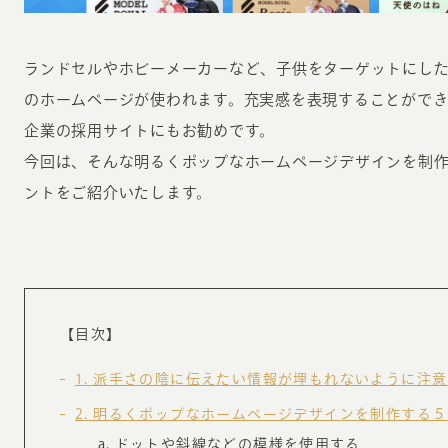
ランドセルやホビーメーカーなど、子供をターゲットにし
のホームページが使われます。充実感を表現することがで
企業の採用サイトにもお勧めです。
今回は、そんな明るくポップなホームページデザインを制
ントをご紹介いたします。
INFORMATION
CR
ホーム
オン
制作実績
ク
ホームページ集客の重要性
W
【目次】
よくある質問
コ
1
派手さの陰に伝えたい情報が埋もれないように注意
お客様の声
最
2
明るくポップなホームページデザインを制作する５
あ
ホームページ制作の流れ
ドットや斜線などの模様を使用する