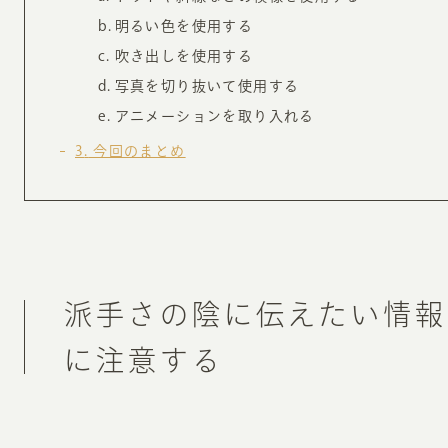
お知らせ・コラム
明るい色を使用する
MA
吹き出しを使用する
写真を切り抜いて使用する
ABOUT
アニメーションを取り入れる
ホー
3
今回のまとめ
オンカについて
検
ユ
オフィス紹介・会社概要
流
ホームページ集客にかける想い
ユ
社会貢献活動
特
派手さの陰に伝えたい情報
タ
に注意する