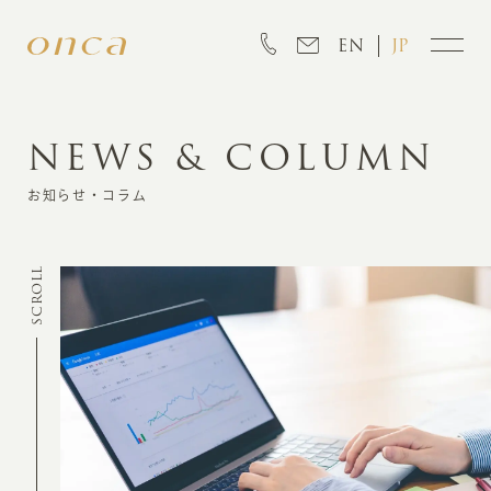
EN
JP
NEWS & COLUMN
INFORMATION
お知らせ・コラム
ABOUT
SCROLL
CREATION
MARKETING