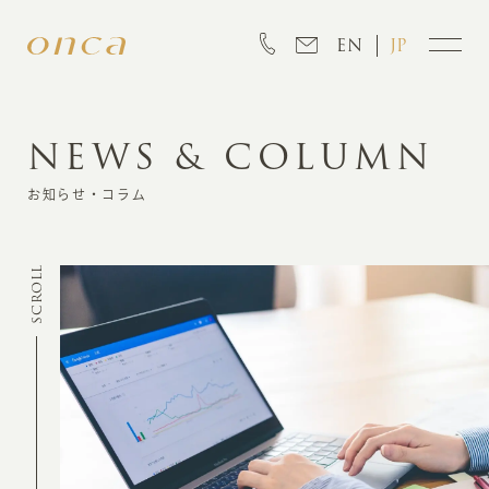
EN
JP
NEWS & COLUMN
INFORMATION
お知らせ・コラム
ABOUT
SCROLL
CREATION
MARKETING