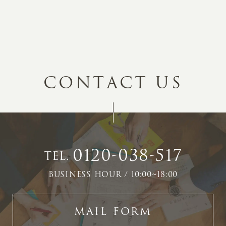
C
O
N
T
A
C
T
U
S
0120-038-517
TEL.
BUSINESS HOUR / 10:00~18:00
MAIL FORM