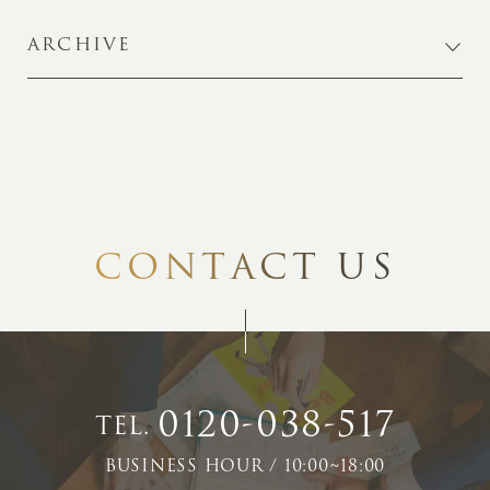
ARCHIVE
C
O
N
T
A
C
T
U
S
0120-038-517
TEL.
BUSINESS HOUR / 10:00~18:00