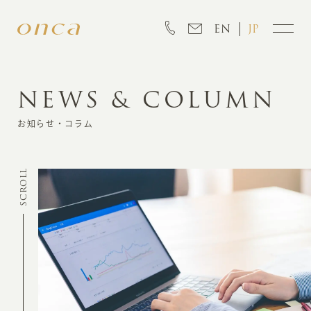
EN
JP
NEWS & COLUMN
INFORMATION
お知らせ・コラム
ABOUT
SCROLL
CREATION
MARKETING