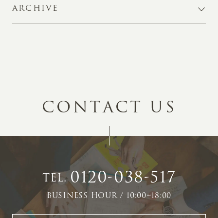
ARCHIVE
C
O
N
T
A
C
T
U
S
0120-038-517
TEL.
BUSINESS HOUR / 10:00~18:00