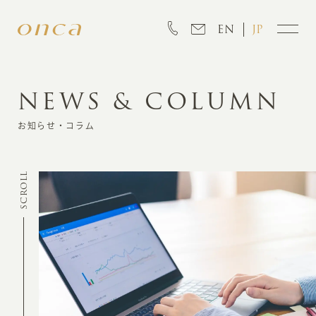
EN
JP
NEWS & COLUMN
INFORMATION
お知らせ・コラム
ABOUT
SCROLL
CREATION
MARKETING