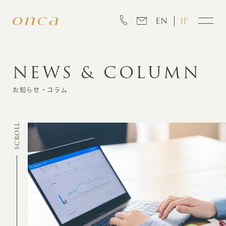
EN
JP
NEWS & COLUMN
INFORMATION
お知らせ・コラム
ABOUT
SCROLL
CREATION
MARKETING