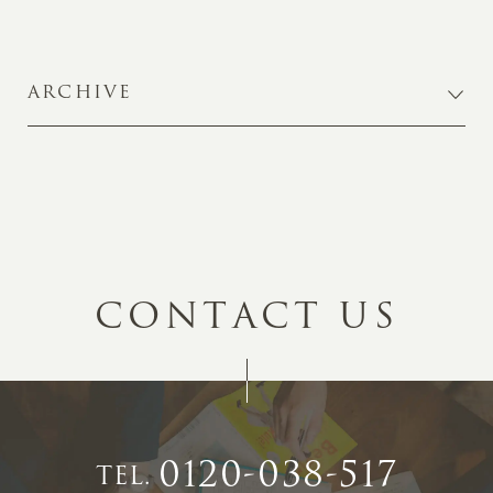
ARCHIVE
C
O
N
T
A
C
T
U
S
0120-038-517
TEL.