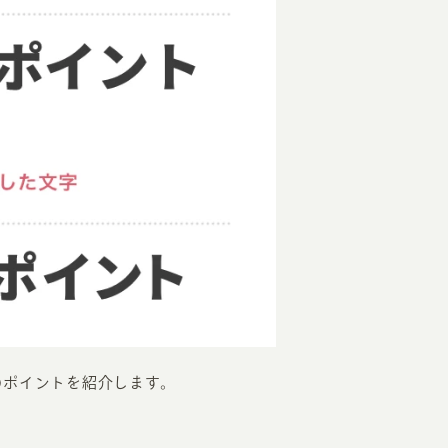
RKETING
ムページ制作後の運用
索順位を安定的に伸ばす内部SEO対策
ーザーをファン化する
コンテンツマーケティング
入状況を分析・改善するアクセス解析
ーザーの動きを分析するヒートマップ解析
定のターゲットに的確に訴求する
インターネット広告
ーゲットの属性にあわせて訴求する
SNS広告
のポイントを紹介します。