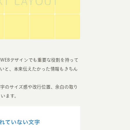
EATION
WEBデザインでも重要な役割を持って
ないと、本来伝えたかった情報もきちん
カのホームページ制作
文字のサイズ感や改行位置、余白の取り
ライアント専属チームによる戦略会議
ています。
EB専門のライターがすべての原稿を執筆
ンバージョン率・UI/UXを高めるデザイン
新かつ正しい方法のSEO対策
らゆる閲覧環境を想定した
レスポンシブデザイン