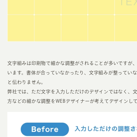
INFORMATION
CR
文字組みは印刷物で細かな調整がされることが多いですが、
います。書体が合っていなかったり、文字組みが整ってい
ホーム
オン
と伝わりません。
制作実績
弊社では、ただ文字を入力しただけのデザインではなく、
ク
ホームページ集客の重要性
方などの細かな調整をWEBデザイナーが考えてデザインし
W
よくある質問
コ
お客様の声
最
あ
ホームページ制作の流れ