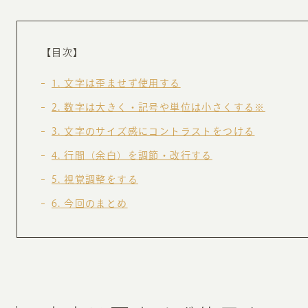
【目次】
1
文字は歪ませず使用する
2
数字は大きく・記号や単位は小さくする※
3
文字のサイズ感にコントラストをつける
4
行間（余白）を調節・改行する
5
視覚調整をする
6
今回のまとめ