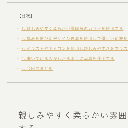
お知らせ・コラム
MA
【目次】
ABOUT
1
親しみやすく柔らかい雰囲気のカラーを使用する
ホー
2
丸みを帯びたデザイン要素を使用して優しい印象を
オンカについて
検
3
イラストやアイコンを使用し親しみやすさをプラス
ユ
オフィス紹介・会社概要
4
働いている人がわかるように写真を使用する
流
ホームページ集客にかける想い
5
今回のまとめ
ユ
社会貢献活動
特
タ
親しみやすく柔らかい雰囲