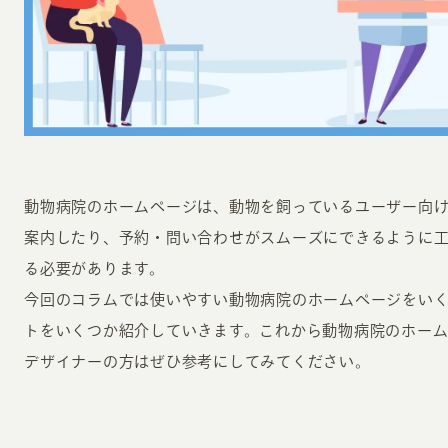
INFORMATION
CR
動物病院のホームページは、動物を飼っているユーザー向
案内したり、予約・問い合わせがスムーズにできるように
ホーム
オン
る必要があります。
制作実績
今回のコラムでは使いやすい動物病院のホームページをい
ク
ホームページ集客の重要性
トをいくつか紹介していきます。これから動物病院のホーム
W
よくある質問
デザイナーの方はぜひ参考にしてみてください。
コ
お客様の声
最
あ
ホームページ制作の流れ