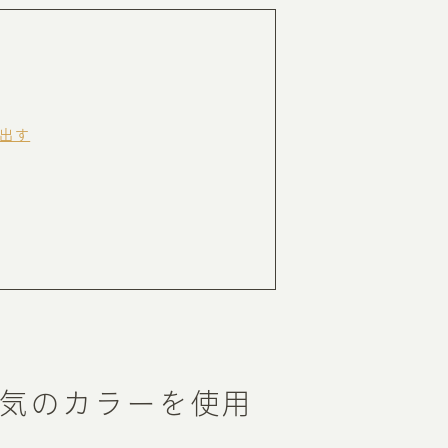
RKETING
ムページ制作後の運用
出す
索順位を安定的に伸ばす内部SEO対策
ーザーをファン化する
コンテンツマーケティング
入状況を分析・改善するアクセス解析
ーザーの動きを分析するヒートマップ解析
定のターゲットに的確に訴求する
インターネット広告
ーゲットの属性にあわせて訴求する
SNS広告
気のカラーを使用