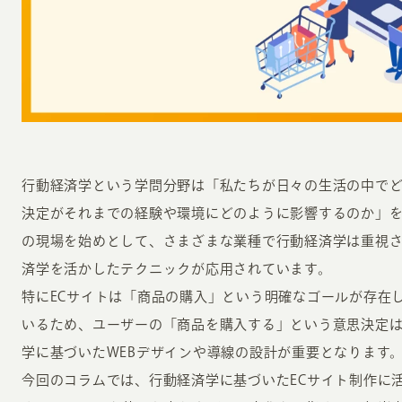
INFORMATION
CR
行動経済学という学問分野は「私たちが日々の生活の中で
決定がそれまでの経験や環境にどのように影響するのか」
ホーム
オン
の現場を始めとして、さまざまな業種で行動経済学は重視さ
制作実績
済学を活かしたテクニックが応用されています。
ク
ホームページ集客の重要性
特にECサイトは「商品の購入」という明確なゴールが存在
W
よくある質問
いるため、ユーザーの「商品を購入する」という意思決定
コ
学に基づいたWEBデザインや導線の設計が重要となります
お客様の声
最
今回のコラムでは、行動経済学に基づいたECサイト制作に
あ
ホームページ制作の流れ