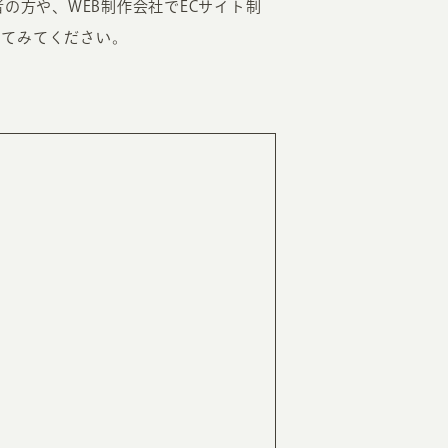
の方や、WEB制作会社でECサイト制
してみてください。
RKETING
ムページ制作後の運用
索順位を安定的に伸ばす内部SEO対策
ーザーをファン化する
コンテンツマーケティング
入状況を分析・改善するアクセス解析
ーザーの動きを分析するヒートマップ解析
定のターゲットに的確に訴求する
インターネット広告
ーゲットの属性にあわせて訴求する
SNS広告