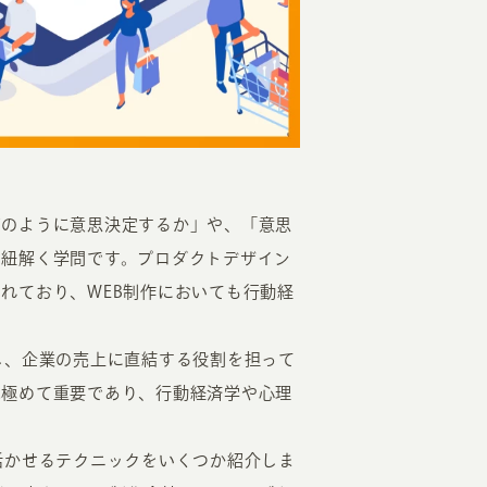
EATION
どのように意思決定するか」や、「意思
を紐解く学問です。プロダクトデザイン
カのホームページ制作
れており、WEB制作においても行動経
ライアント専属チームによる戦略会議
し、企業の売上に直結する役割を担って
EB専門のライターがすべての原稿を執筆
は極めて重要であり、行動経済学や心理
ンバージョン率・UI/UXを高めるデザイン
。
新かつ正しい方法のSEO対策
活かせるテクニックをいくつか紹介しま
らゆる閲覧環境を想定した
レスポンシブデザイン