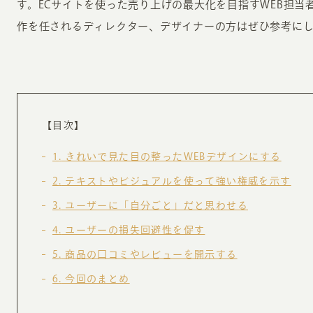
す。ECサイトを使った売り上げの最大化を目指すWEB担当者
お知らせ・コラム
作を任されるディレクター、デザイナーの方はぜひ参考に
MA
ABOUT
ホー
オンカについて
検
【目次】
ユ
オフィス紹介・会社概要
1
きれいで見た目の整ったWEBデザインにする
流
ホームページ集客にかける想い
ユ
2
テキストやビジュアルを使って強い権威を示す
社会貢献活動
特
3
ユーザーに「自分ごと」だと思わせる
タ
4
ユーザーの損失回避性を促す
5
商品の口コミやレビューを開示する
6
今回のまとめ