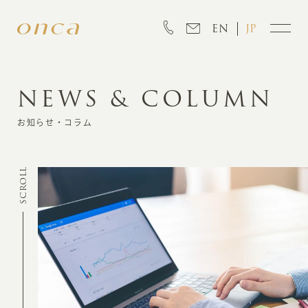
EN
JP
NEWS & COLUMN
INFORMATION
お知らせ・コラム
ABOUT
SCROLL
CREATION
MARKETING