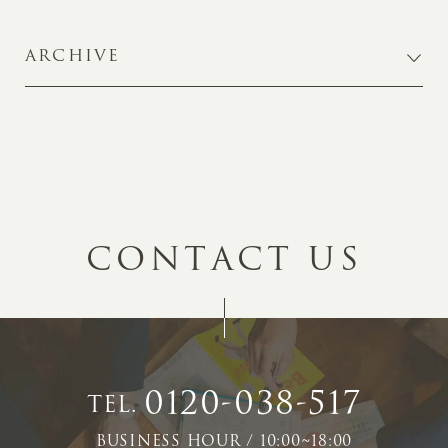
ARCHIVE
C
O
N
T
A
C
T
U
S
0120-038-517
TEL.
BUSINESS HOUR / 10:00~18:00