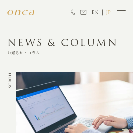
EN
JP
NEWS & COLUMN
INFORMATION
お知らせ・コラム
ABOUT
SCROLL
CREATION
MARKETING