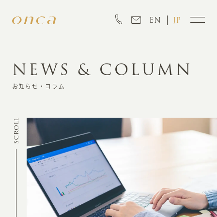
EN
JP
NEWS & COLUMN
INFORMATION
お知らせ・コラム
ABOUT
SCROLL
CREATION
MARKETING