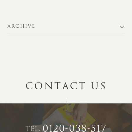
ARCHIVE
C
O
N
T
A
C
T
U
S
0120-038-517
TEL.