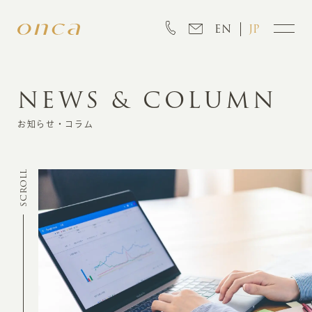
EN
JP
NEWS & COLUMN
INFORMATION
お知らせ・コラム
ABOUT
SCROLL
CREATION
MARKETING