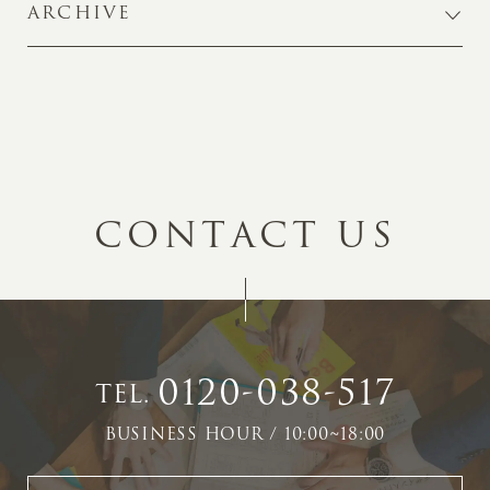
ARCHIVE
C
O
N
T
A
C
T
U
S
0120-038-517
TEL.
BUSINESS HOUR / 10:00~18:00