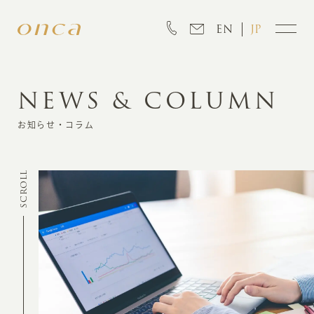
EN
JP
NEWS & COLUMN
INFORMATION
お知らせ・コラム
ABOUT
SCROLL
CREATION
MARKETING