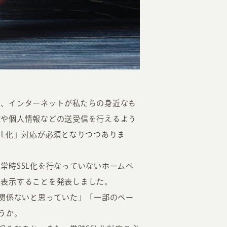
EATION
し、インターネットが私たちの身近なも
覧や個人情報などの送受信を行えるよう
カのホームページ制作
SL化」対応が必須となりつつありま
ライアント専属チームによる戦略会議
より、常時SSL化を行なっていないホームペ
EB専門のライターがすべての原稿を執筆
に表示することを発表しました。
ンバージョン率・UI/UXを高めるデザイン
は関係ないと思っていた」「一部のペー
新かつ正しい方法のSEO対策
うか。
らゆる閲覧環境を想定した
レスポンシブデザイン