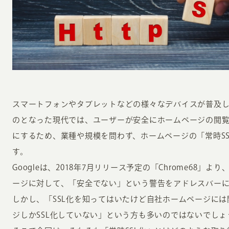
INFORMATION
CR
スマートフォンやタブレットなどの様々なデバイスが普及
のとなった現代では、ユーザーが安全にホームページの閲
ホーム
オン
にするため、業種や規模を問わず、ホームページの「常時S
制作実績
す。
ク
ホームページ集客の重要性
Googleは、2018年7月リリース予定の「Chrome68」
W
ージに対して、「安全でない」という警告をアドレスバー
よくある質問
コ
しかし、「SSL化を知ってはいたけど自社ホームページに
お客様の声
最
ジしかSSL化していない」という方も多いのではないでしょ
あ
ホームページ制作の流れ