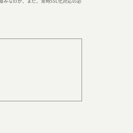
組みなのか、また、常時SSL化対応の必
RKETING
ムページ制作後の運用
索順位を安定的に伸ばす内部SEO対策
ーザーをファン化する
コンテンツマーケティング
入状況を分析・改善するアクセス解析
ーザーの動きを分析するヒートマップ解析
定のターゲットに的確に訴求する
インターネット広告
ーゲットの属性にあわせて訴求する
SNS広告