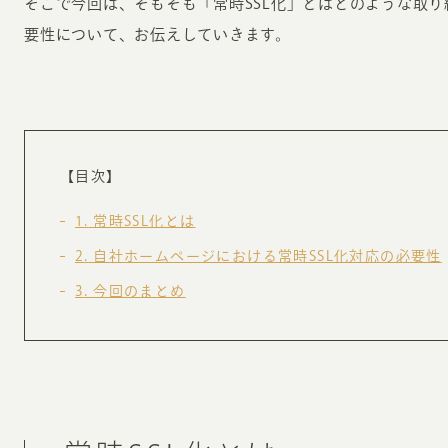
そこで今回は、そもそも「常時SSL化」とはどのような取り
お知らせ・コラム
要性について、お伝えしていきます。
MA
ABOUT
ホー
オンカについて
検
【目次】
ユ
オフィス紹介・会社概要
1
常時SSL化とは
流
ホームページ集客にかける想い
ユ
2
自社ホームページにおける常時SSL化対応の必要性
社会貢献活動
特
3
今回のまとめ
タ