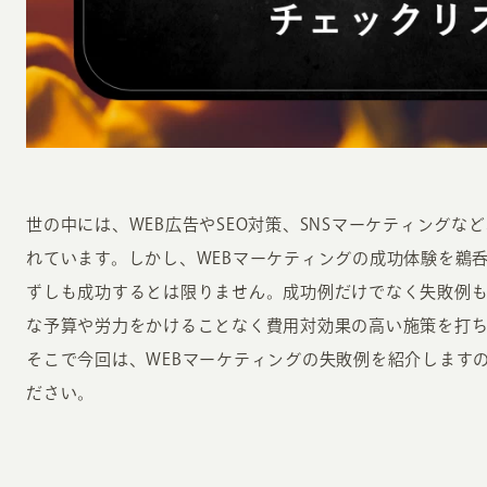
INFORMATION
CR
世の中には、WEB広告やSEO対策、SNSマーケティングな
れています。しかし、WEBマーケティングの成功体験を鵜
ホーム
オン
ずしも成功するとは限りません。成功例だけでなく失敗例
制作実績
な予算や労力をかけることなく費用対効果の高い施策を打
ク
ホームページ集客の重要性
そこで今回は、WEBマーケティングの失敗例を紹介します
W
よくある質問
ださい。
コ
お客様の声
最
あ
ホームページ制作の流れ