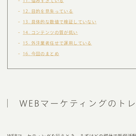
11
悩みすぎている
12
目的を見失っている
13
具体的な数値で検証していない
14
コンテンツの質が低い
15
外注業者任せで運用している
16
今回のまとめ
WEBマーケティングのト