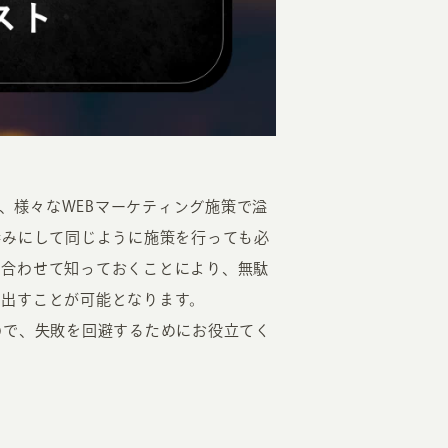
EATION
ど、様々なWEBマーケティング施策で溢
呑みにして同じように施策を行っても必
カのホームページ制作
も合わせて知っておくことにより、無駄
ち出すことが可能となります。
ライアント専属チームによる戦略会議
ので、失敗を回避するためにお役立てく
EB専門のライターがすべての原稿を執筆
ンバージョン率・UI/UXを高めるデザイン
新かつ正しい方法のSEO対策
らゆる閲覧環境を想定した
レスポンシブデザイン