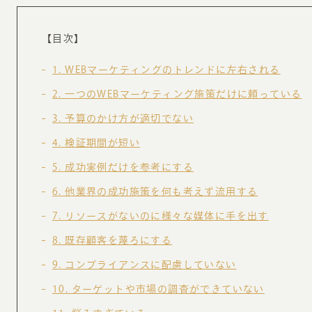
お知らせ・コラム
MA
【目次】
ABOUT
1
WEBマーケティングのトレンドに左右される
ホー
2
一つのWEBマーケティング施策だけに頼っている
オンカについて
検
3
予算のかけ方が適切でない
ユ
オフィス紹介・会社概要
4
検証期間が短い
流
ホームページ集客にかける想い
5
成功実例だけを参考にする
ユ
社会貢献活動
6
他業界の成功施策を何も考えず流用する
特
7
リソースがないのに様々な媒体に手を出す
タ
8
既存顧客を蔑ろにする
9
コンプライアンスに配慮していない
10
ターゲットや市場の調査ができていない