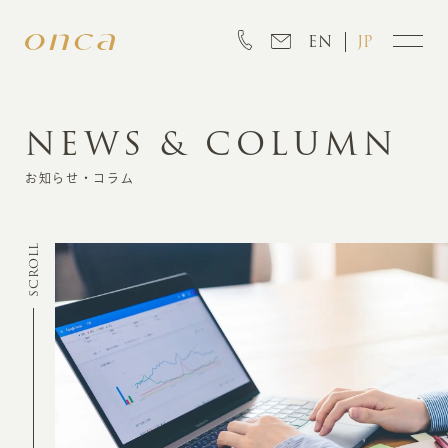
EN
JP
NEWS & COLUMN
INFORMATION
お知らせ・コラム
ABOUT
SCROLL
CREATION
MARKETING