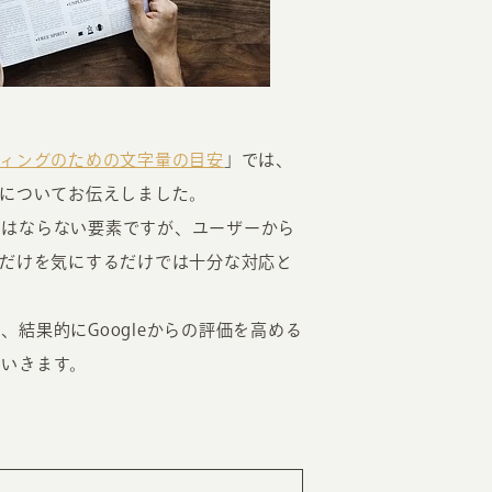
ティングのための文字量の目安
」では、
どについてお伝えしました。
EATION
てはならない要素ですが、ユーザーから
数だけを気にするだけでは十分な対応と
カのホームページ制作
結果的にGoogleからの評価を高める
ライアント専属チームによる戦略会議
ていきます。
EB専門のライターがすべての原稿を執筆
ンバージョン率・UI/UXを高めるデザイン
新かつ正しい方法のSEO対策
らゆる閲覧環境を想定した
レスポンシブデザイン