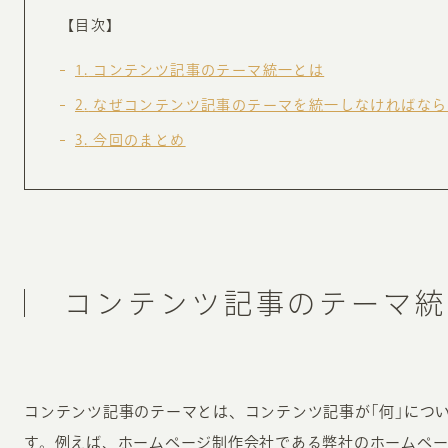
お知らせ・コラム
【目次】
MA
1
コンテンツ記事のテーマ統一とは
ABOUT
2
なぜコンテンツ記事のテーマを統一しなければなら
ホー
3
今回のまとめ
オンカについて
検
ユ
オフィス紹介・会社概要
流
ホームページ集客にかける想い
ユ
社会貢献活動
特
コンテンツ記事のテーマ統
タ
コンテンツ記事のテーマとは、コンテンツ記事が｢何｣につ
す。例えば、ホームページ制作会社である弊社のホームペ