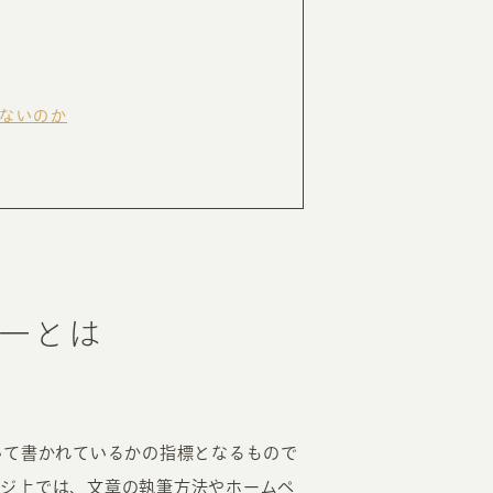
RKETING
ないのか
ムページ制作後の運用
索順位を安定的に伸ばす内部SEO対策
ーザーをファン化する
コンテンツマーケティング
入状況を分析・改善するアクセス解析
ーザーの動きを分析するヒートマップ解析
定のターゲットに的確に訴求する
インターネット広告
一とは
ーゲットの属性にあわせて訴求する
SNS広告
いて書かれているかの指標となるもので
ージ上では、文章の執筆方法やホームペ