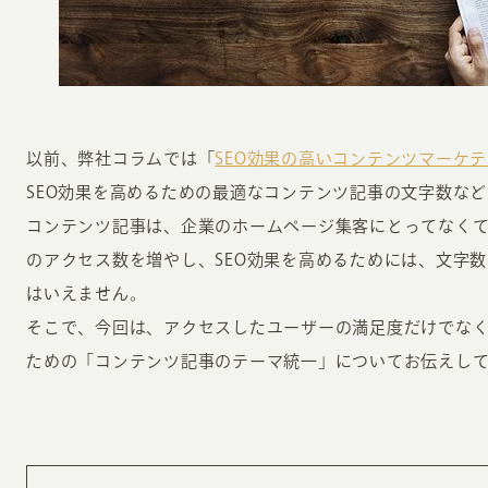
以前、弊社コラムでは「
SEO効果の高いコンテンツマーケ
SEO効果を高めるための最適なコンテンツ記事の文字数な
INFORMATION
CR
コンテンツ記事は、企業のホームページ集客にとってなく
のアクセス数を増やし、SEO効果を高めるためには、文字
ホーム
オン
はいえません。
制作実績
そこで、今回は、アクセスしたユーザーの満足度だけでなく、
ク
ホームページ集客の重要性
ための「コンテンツ記事のテーマ統一」についてお伝えし
W
よくある質問
コ
お客様の声
最
あ
ホームページ制作の流れ