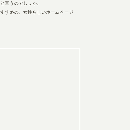
いと言うのでしょか。
おすすめの、女性らしいホームページ
EATION
カのホームページ制作
ライアント専属チームによる戦略会議
EB専門のライターがすべての原稿を執筆
ンバージョン率・UI/UXを高めるデザイン
新かつ正しい方法のSEO対策
らゆる閲覧環境を想定した
レスポンシブデザイン