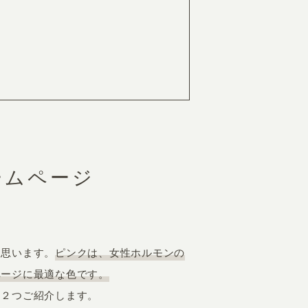
RKETING
ムページ制作後の運用
索順位を安定的に伸ばす内部SEO対策
ーザーをファン化する
コンテンツマーケティング
入状況を分析・改善するアクセス解析
ームページ
ーザーの動きを分析するヒートマップ解析
定のターゲットに的確に訴求する
インターネット広告
ーゲットの属性にあわせて訴求する
SNS広告
と思います。
ピンクは、女性ホルモンの
ページに最適な色です。
を２つご紹介します。