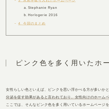
3
水彩を取り入れたホームページ
お知らせ・コラム
Stephanie Ryan
MA
Horlogerie 2016
ABOUT
4
今回のまとめ
ホー
オンカについて
検
ユ
オフィス紹介・会社概要
流
ホームページ集客にかける想い
ピンク色を多く用いたホ
ユ
社会貢献活動
特
タ
女性らしい色といえば、ピンクを思い浮かべる方が多いか
分泌を促す効果があると言われており、女性向けのホーム
ここでは、そんなピンク色を多く用いているホームページ