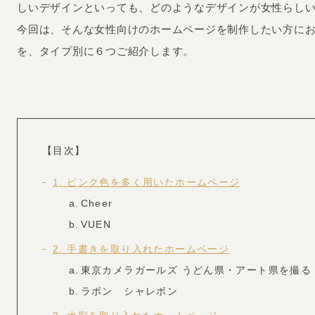
しいデザインといっても、どのようなデザインが女性らし
今回は、そんな女性向けのホームページを制作したい方に
を、タイプ別に６つご紹介します。
INFORMATION
CR
【目次】
ホーム
オン
1
ピンク色を多く用いたホームページ
Cheer
制作実績
ク
VUEN
ホームページ集客の重要性
W
2
手書きを取り入れたホームページ
よくある質問
コ
東京カメラガールズ うどん県・アート県を撮る
お客様の声
最
ラボン シャレボン
あ
ホームページ制作の流れ